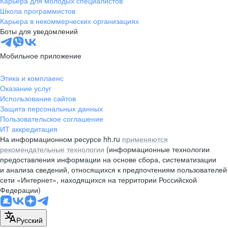
Карьера для молодых специалистов
pr@nsk.hh.ru
Школа программистов
Карьера в некоммерческих организациях
Минск
Боты для уведомлений
пр-т Дзержинского, д. 57,
10 этаж, помещение 45-1
Мобильное приложение
+375 (17)
336-03-02
Этика и комплаенс
pr@rabota.by
Оказание услуг
Использование сайтов
Алматы
Защита персональных данных
Пользовательское соглашение
пр. Абая, д. 151, БЦ Алатау,
ИТ аккредитация
12 этаж, офис 1209
На информационном ресурсе hh.ru
применяются
+7 727 232-13-13
рекомендательные технологии
(информационные технологии
pr@headhunter.com.kz
предоставления информации на основе сбора, систематизации
и анализа сведений, относящихся к предпочтениям пользователей
сети «Интернет», находящихся на территории Российской
Федерации)
Русский