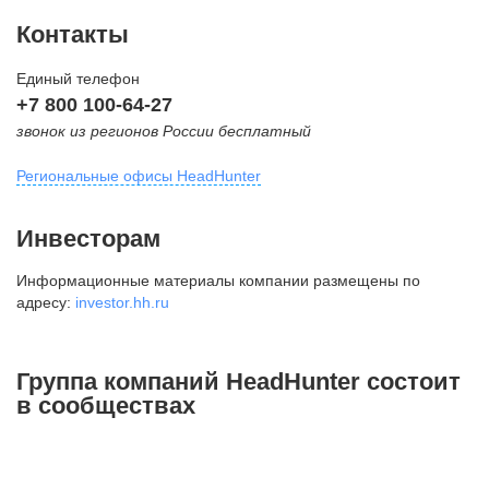
Контакты
Единый телефон
+7 800 100-64-27
звонок из регионов России бесплатный
Региональные офисы HeadHunter
Москва
Инвесторам
внутригородская территория
Информационные материалы компании размещены по
Муниципальный округ Тверской,
адресу:
investor.hh.ru
2-я Брестская ул., д. 48,
помещение 25
+7 495 974-64-27
Группа компаний HeadHunter состоит
+7 495 980-64-27
в сообществах
+7 495 134-92-24
press@hh.ru