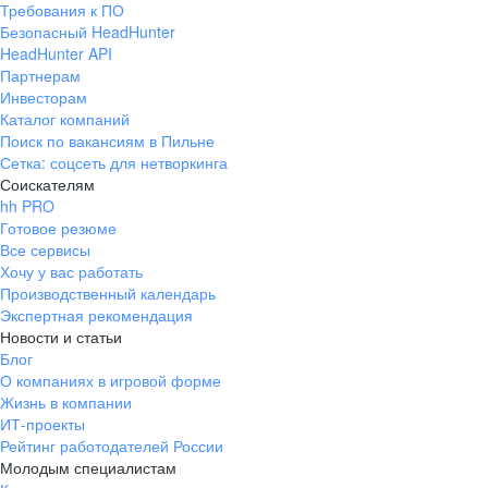
Требования к ПО
pr@ural.hh.ru
Безопасный HeadHunter
HeadHunter API
Краснодар
Партнерам
Инвесторам
ул. Янковского, д. 169, 7 этаж,
Каталог компаний
706 каб.
Поиск по вакансиям в Пильне
+7 861 205-55-57
Сетка: соцсеть для нетворкинга
pr@krd.hh.ru
Соискателям
hh PRO
Готовое резюме
Владивосток
Все сервисы
пер. Ланинский д. 4, офис 3.4
Хочу у вас работать
Производственный календарь
+7 423 202-33-28
Экспертная рекомендация
pr@dv.hh.ru
Новости и статьи
Блог
Новосибирск
О компаниях в игровой форме
Жизнь в компании
ул. Большевистская, д. 35,
ИТ-проекты
помещение 21
Рейтинг работодателей России
+7 383 207-94-64
Молодым специалистам