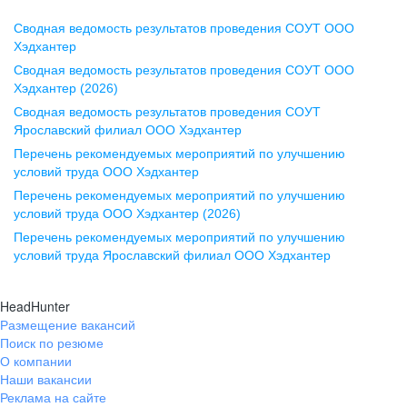
Сводная ведомость результатов проведения СОУТ ООО
Воронеж
Хэдхантер
Сводная ведомость результатов проведения СОУТ ООО
ул. Комиссаржевской, д. 10,
Хэдхантер (2026)
офис 1212
Сводная ведомость результатов проведения СОУТ
+7 473 280-05-05
Ярославский филиал ООО Хэдхантер
pr@vrn.hh.ru
Перечень рекомендуемых мероприятий по улучшению
условий труда ООО Хэдхантер
Казань
Перечень рекомендуемых мероприятий по улучшению
ул. Спартаковская, д. 2А, этаж 3,
условий труда ООО Хэдхантер (2026)
помещение 15
Перечень рекомендуемых мероприятий по улучшению
условий труда Ярославский филиал ООО Хэдхантер
+7 843 212-12-50
pr@kzn.hh.ru
HeadHunter
Размещение вакансий
Екатеринбург
Поиск по резюме
ул. Боевых Дружин, стр. 20,
О компании
5 этаж, офис 505, 521
Наши вакансии
Реклама на сайте
+7 343 226-79-99