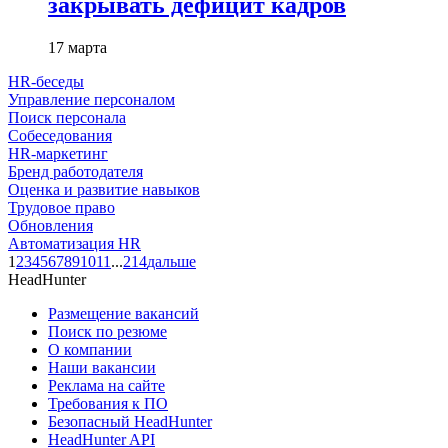
закрывать дефицит кадров
17 марта
HR-беседы
Управление персоналом
Поиск персонала
Собеседования
HR-маркетинг
Бренд работодателя
Оценка и развитие навыков
Трудовое право
Обновления
Автоматизация HR
1
2
3
4
5
6
7
8
9
10
11
...
214
дальше
HeadHunter
Размещение вакансий
Поиск по резюме
О компании
Наши вакансии
Реклама на сайте
Требования к ПО
Безопасный HeadHunter
HeadHunter API