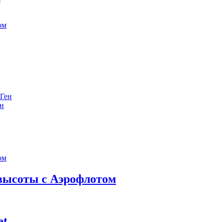
е
ен
 высоты с Аэрофлотом
et