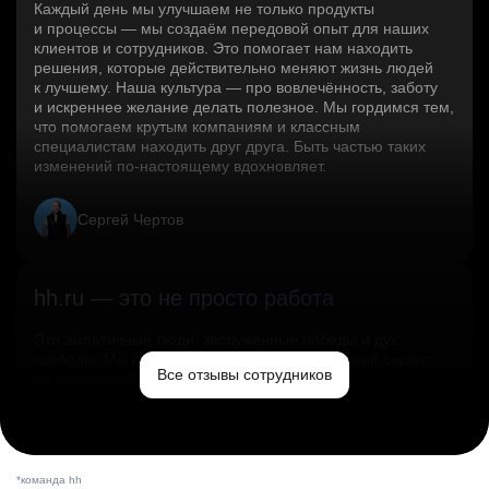
Каждый день мы улучшаем не только продукты
и процессы — мы создаём передовой опыт для наших
клиентов и сотрудников. Это помогает нам находить
решения, которые действительно меняют жизнь людей
к лучшему. Наша культура — про вовлечённость, заботу
и искреннее желание делать полезное. Мы гордимся тем,
что помогаем крутым компаниям и классным
специалистам находить друг друга. Быть частью таких
изменений по‑настоящему вдохновляет.
Сергей Чертов
hh.ru — это не просто работа
Это эмпатичные люди, заслуженные победы и дух
свободы. Мы помогаем миру и создаём лучший сервис
Все отзывы сотрудников
по поиску работы в стране.
Ольга Емельянова
*команда hh