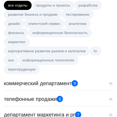
все отделы
продукты и проекты
разработка
развитие бизнеса и продажи
тестирование
дизайн
клиентский сервис
аналитика
финансы
информационная безопасность
маркетинг
корпоративное развитие рынков и капиталов
hr
axo
информационные технологии
юриспруденция
коммерческий департамент
9
Старший аналитик клиентской эффективности
телефонные продажи
8
HeadHunter::Коммерческий департамент
3 авг. 2026
Менеджер по привлечению клиентов (B2B)
департамент маркетинга и pr
з/п не указана
7