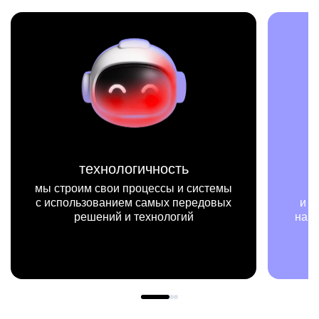
технологичность
мы строим свои процессы и системы
мы на
с использованием самых передовых
и примера
решений и технологий
нашей раб